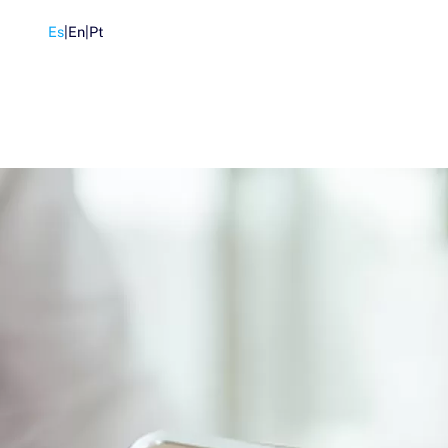
Es
|
En
|
Pt